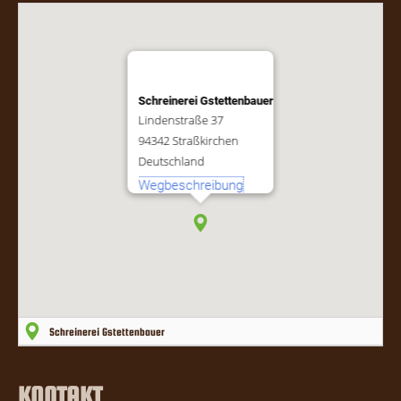
Schreinerei Gstettenbauer
Lindenstraße 37
94342 Straßkirchen
Deutschland
Wegbeschreibung
Schreinerei Gstettenbauer
KONTAKT