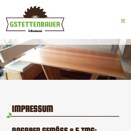
Schreinerei
Gstettenbauer
Menü
Springe
zum
Inhalt
IMPRESSUM
ANGABEN GEMÄSS § 5 TMG: